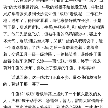
《人在囧途》是围绕一个挤奶工牛耿和一个名为“成
功”的大老板进行的。牛耿的老板不给他发工钱，牛耿就
只好拿着张欠条到长沙去讨债;“成功”老板呢，工作在外
地，过年了，得回家看看，而他家恰好就在长沙。于是
再于是，所以再所以，牛蛋(牛耿外号)和“成功”老板相遇
了。他们先是坐飞机，但被牛蛋的乌鸦嘴说中，碰上个
坏天气，返航;随后坐火车，又被牛蛋的乌鸦嘴说中，碰
上个道路塌陷，半路下车;之后一直磨着走着，走着磨
着，交通工具一级一级地降，一路搞笑着，最终终于乘
坐着拖拉车来到了长沙——而“成功”老板，终于一改从
前对牛蛋的'厌烦，喜欢上了憨厚的牛蛋。不容易呵!
话说回来，这一路坎坷还真不少。最令我印象深刻
的，莫过于那一幕了——
牛蛋和“成功”老板半路上遇到了一个披头散发的女
人，声称“孩子动手术，急需钱，暂无，需向大家借两千
块钱，两小时后亲人将来到，到时必会还钱。”“成功”老