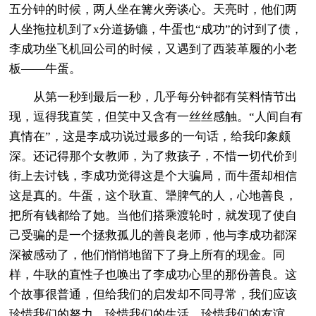
五分钟的时候，两人坐在篝火旁谈心。天亮时，他们两
人坐拖拉机到了x分道扬镳，牛蛋也“成功”的讨到了债，
李成功坐飞机回公司的时候，又遇到了西装革履的小老
板——牛蛋。
从第一秒到最后一秒，几乎每分钟都有笑料情节出
现，逗得我直笑，但笑中又含有一丝丝感触。“人间自有
真情在”，这是李成功说过最多的一句话，给我印象颇
深。还记得那个女教师，为了救孩子，不惜一切代价到
街上去讨钱，李成功觉得这是个大骗局，而牛蛋却相信
这是真的。牛蛋，这个耿直、犟脾气的人，心地善良，
把所有钱都给了她。当他们搭乘渡轮时，就发现了使自
己受骗的是一个拯救孤儿的善良老师，他与李成功都深
深被感动了，他们悄悄地留下了身上所有的现金。同
样，牛耿的直性子也唤出了李成功心里的那份善良。这
个故事很普通，但给我们的启发却不同寻常，我们应该
珍惜我们的努力，珍惜我们的生活，珍惜我们的友谊，