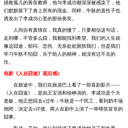
拯救孤儿的善良教师，他与李成功都深深被感染了，他
们默默留下了身上所有的现金。同样，牛耿的直性子也
诱发出了李成功心里的那份善良。
人间自有真情在，我真的懂了，只要相信这句话，
走到哪，不管多么囧，我都能找到希望。我们的人生就
像这囧途，郁闷、悲伤、无奈处处困扰我们，但是我们
学习牛耿不怕囧，乐于助人的精神，就没有过不去的
坎。
电影《人在囧途》观后感2
在旅途中，我们在旅游巴上看了一部喜剧影片——
《人在囧途》，是由王宝强和徐峥演的。李成功是个大
老板，他正想回去x过年；牛耿是一个民工，看到奶牛场
倒闭，决定去x讨债。两人在剧中上演了一串啼笑皆非的
囧事。