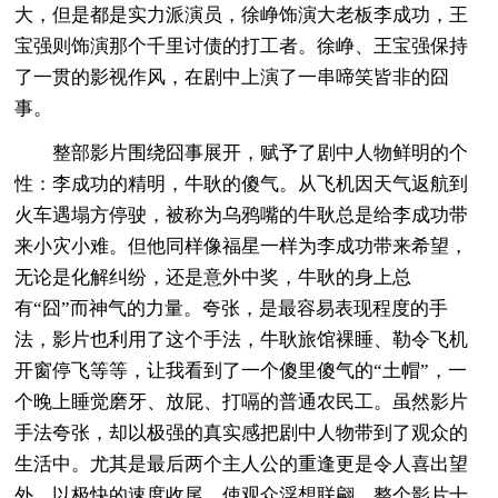
大，但是都是实力派演员，徐峥饰演大老板李成功，王
宝强则饰演那个千里讨债的打工者。徐峥、王宝强保持
了一贯的影视作风，在剧中上演了一串啼笑皆非的囧
事。
整部影片围绕囧事展开，赋予了剧中人物鲜明的个
性：李成功的精明，牛耿的傻气。从飞机因天气返航到
火车遇塌方停驶，被称为乌鸦嘴的牛耿总是给李成功带
来小灾小难。但他同样像福星一样为李成功带来希望，
无论是化解纠纷，还是意外中奖，牛耿的身上总
有“囧”而神气的力量。夸张，是最容易表现程度的手
法，影片也利用了这个手法，牛耿旅馆裸睡、勒令飞机
开窗停飞等等，让我看到了一个傻里傻气的“土帽”，一
个晚上睡觉磨牙、放屁、打嗝的普通农民工。虽然影片
手法夸张，却以极强的真实感把剧中人物带到了观众的
生活中。尤其是最后两个主人公的重逢更是令人喜出望
外，以极快的速度收尾，使观众浮想联翩。整个影片十