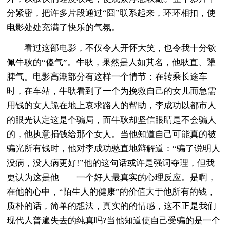
分紧密，把许多片段通过“囧”联系起来，环环相扣，使
电影处处充满了快乐的气氛。
看过这部电影，不仅令人开怀大笑，也令我十分钦
佩牛耿的“傻气”。牛耿，果然是人如其名，他耿直、犟
脾气。电影高潮部分有这样一个情节：在转乘长途车
时，在车站，牛耿看到了一个为挽救自己的女儿而急需
用钱的女人跪在地上哀求路人的帮助，李成功以都市人
的眼光认定这是个骗局，而牛耿却坚信眼睛是不会骗人
的，他执意捐钱给那个女人。当他知道自己可能真的被
骗光所有钱时，他对李成功憨直地辩解道：“骗了说明人
没病，没人病更好!”他的这句话或许是强词夺理，但我
更认为这是他——一个好人最真实的心理反应。是啊，
在他的心中，“陌生人的健康”的价值大于他所有的钱，
质朴的话，简单的想法，真实的的情感，这不正是我们
现代人普遍失去的纯真吗?当他知道使自己受骗的是一个