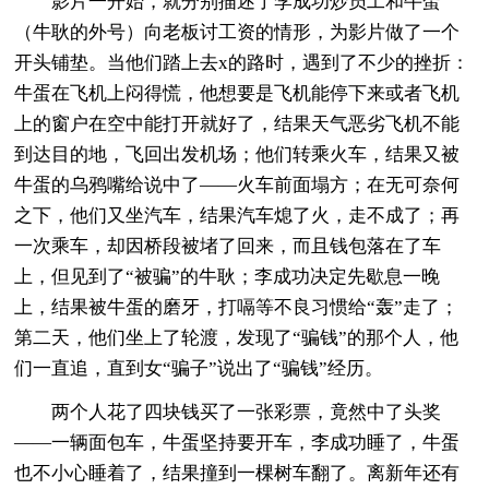
影片一开始，就分别描述了李成功炒员工和牛蛋
（牛耿的外号）向老板讨工资的情形，为影片做了一个
开头铺垫。当他们踏上去x的路时，遇到了不少的挫折：
牛蛋在飞机上闷得慌，他想要是飞机能停下来或者飞机
上的窗户在空中能打开就好了，结果天气恶劣飞机不能
到达目的地，飞回出发机场；他们转乘火车，结果又被
牛蛋的乌鸦嘴给说中了——火车前面塌方；在无可奈何
之下，他们又坐汽车，结果汽车熄了火，走不成了；再
一次乘车，却因桥段被堵了回来，而且钱包落在了车
上，但见到了“被骗”的牛耿；李成功决定先歇息一晚
上，结果被牛蛋的磨牙，打嗝等不良习惯给“轰”走了；
第二天，他们坐上了轮渡，发现了“骗钱”的那个人，他
们一直追，直到女“骗子”说出了“骗钱”经历。
两个人花了四块钱买了一张彩票，竟然中了头奖
——一辆面包车，牛蛋坚持要开车，李成功睡了，牛蛋
也不小心睡着了，结果撞到一棵树车翻了。离新年还有