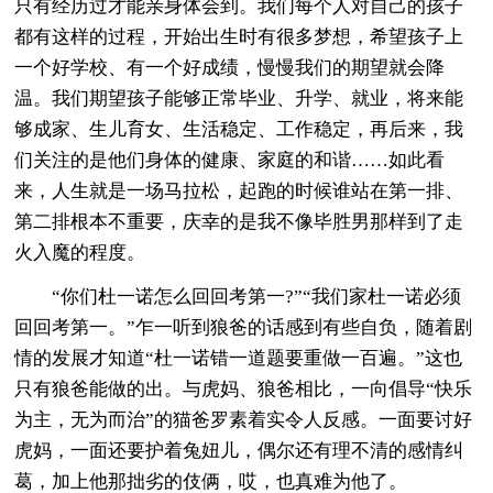
只有经历过才能亲身体会到。我们每个人对自己的孩子
都有这样的过程，开始出生时有很多梦想，希望孩子上
一个好学校、有一个好成绩，慢慢我们的期望就会降
温。我们期望孩子能够正常毕业、升学、就业，将来能
够成家、生儿育女、生活稳定、工作稳定，再后来，我
们关注的是他们身体的健康、家庭的和谐……如此看
来，人生就是一场马拉松，起跑的时候谁站在第一排、
第二排根本不重要，庆幸的是我不像毕胜男那样到了走
火入魔的程度。
“你们杜一诺怎么回回考第一?”“我们家杜一诺必须
回回考第一。”乍一听到狼爸的话感到有些自负，随着剧
情的发展才知道“杜一诺错一道题要重做一百遍。”这也
只有狼爸能做的出。与虎妈、狼爸相比，一向倡导“快乐
为主，无为而治”的猫爸罗素着实令人反感。一面要讨好
虎妈，一面还要护着兔妞儿，偶尔还有理不清的感情纠
葛，加上他那拙劣的伎俩，哎，也真难为他了。