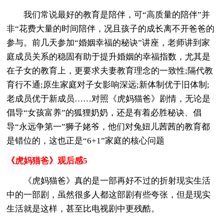
我们常说最好的教育是陪伴，可“高质量的陪伴”并
非“花费大量的时间陪伴，况且孩子的成长离不开爸爸的
参与。前几天参加“婚姻幸福的秘诀”讲座，老师讲到家
庭成员关系的稳固有助于提升婚姻的幸福指数，尤其是
在子女的教育上，更要求夫妻教育理念的一致性;隔代教
育行不通;原生家庭对子女影响深远;新体制优于旧体制;
老成员优于新成员……对照《虎妈猫爸》剧情，无论是
倡导“女孩富养”的狐狸奶奶，还是有着必胜秘诀、倡
导“永远争第一”狮子姥爷，他们对兔妞儿茜茜的教育都
是错位的，这也正是“6+1”家庭的核心问题
《虎妈猫爸》观后感5
《虎妈猫爸》真的是一部再好不过的折射现实生活
中的一部剧，虽然很多人都这部剧有些夸张，但是现实
生活就是这样，甚至比电视剧中更残酷。