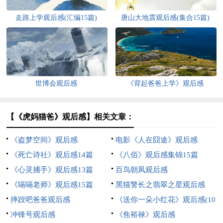
走路上学观后感(汇编15篇)
唐山大地震观后感(集合15篇)
世博会观后感
《背起爸爸上学》观后感
【《虎妈猫爸》观后感】相关文章：
《盗梦空间》观后感
电影《人在囧途》观后感
《死亡诗社》观后感14篇
《八佰》观后感集锦15篇
《心灵捕手》观后感13篇
百鸟朝凤观后感
《嗝嗝老师》观后感15篇
黑猫警长之翡翠之星观后感
摔跤吧爸爸观后感
《送你一朵小红花》观后感(10
冲锋号观后感
篇)
《焦裕禄》观后感