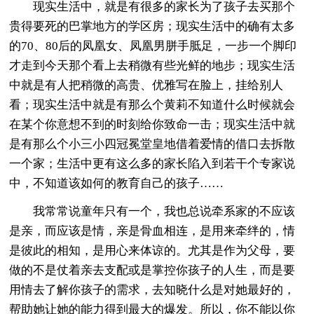
现实生活中，就是有很多的家长为了孩子去买那个
贵得要死的巴掌地方的学区房；现实生活中的确有太多
的70、80后的凤凰女、凤凰男胼手胝足，一步一个脚印
才走到今天那个看上去稍微有些光鲜的地步；现实生活
中就是有人把稍微的高贵、优雅写在脸上，挂给别人
看；现实生活中就是有那么个黄莉不知道什么时候就会
在某个你意想不到的时刻给你致命一击；现实生活中就
是有那么个小三小四冠冕堂皇地借着爱情的借口去拆散
一个家；生活中更有这么多的家长陷入到若干个专家说
中，不知道该如何的教育自己的孩子……
我常常说童年只有一个，我也总说牵系家的不应该
是亲，而应该是情，亲是骨血相连，是用来牵绊的，情
是彼此的相知，是用心来体谅的。尤其是作为父母，要
做的不是仗着亲去支配或是掌控你孩子的人生，而是要
用情去了解你孩子的需求，去知晓什么是对她最好的，
帮助她让她的能力得到最大的爆发。所以，你不能以你