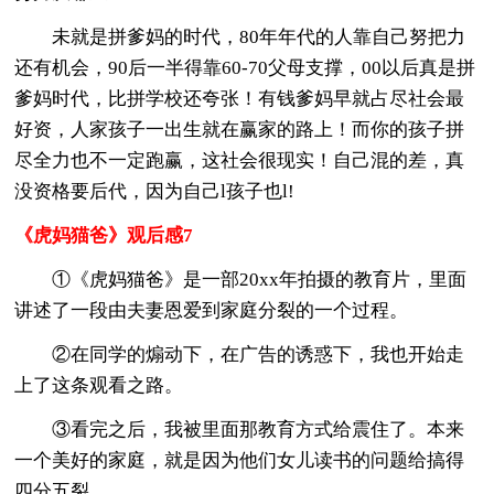
未就是拼爹妈的时代，80年年代的人靠自己努把力
还有机会，90后一半得靠60-70父母支撑，00以后真是拼
爹妈时代，比拼学校还夸张！有钱爹妈早就占尽社会最
好资，人家孩子一出生就在赢家的路上！而你的孩子拼
尽全力也不一定跑赢，这社会很现实！自己混的差，真
没资格要后代，因为自己l孩子也l!
《虎妈猫爸》观后感7
①《虎妈猫爸》是一部20xx年拍摄的教育片，里面
讲述了一段由夫妻恩爱到家庭分裂的一个过程。
②在同学的煽动下，在广告的诱惑下，我也开始走
上了这条观看之路。
③看完之后，我被里面那教育方式给震住了。本来
一个美好的家庭，就是因为他们女儿读书的问题给搞得
四分五裂。