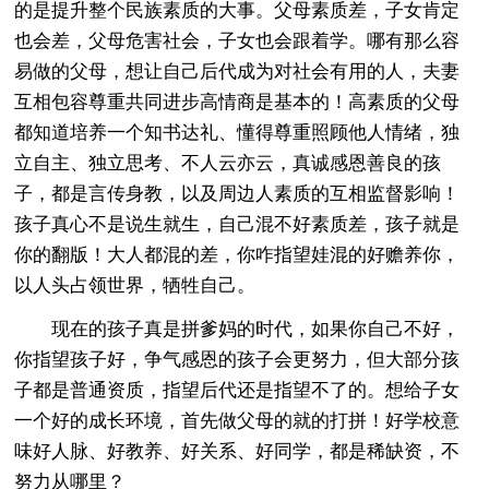
的是提升整个民族素质的大事。父母素质差，子女肯定
也会差，父母危害社会，子女也会跟着学。哪有那么容
易做的父母，想让自己后代成为对社会有用的人，夫妻
互相包容尊重共同进步高情商是基本的！高素质的父母
都知道培养一个知书达礼、懂得尊重照顾他人情绪，独
立自主、独立思考、不人云亦云，真诚感恩善良的孩
子，都是言传身教，以及周边人素质的互相监督影响！
孩子真心不是说生就生，自己混不好素质差，孩子就是
你的翻版！大人都混的差，你咋指望娃混的好赡养你，
以人头占领世界，牺牲自己。
现在的孩子真是拼爹妈的时代，如果你自己不好，
你指望孩子好，争气感恩的孩子会更努力，但大部分孩
子都是普通资质，指望后代还是指望不了的。想给子女
一个好的成长环境，首先做父母的就的打拼！好学校意
味好人脉、好教养、好关系、好同学，都是稀缺资，不
努力从哪里？