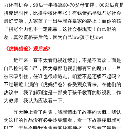
力还有机会，90后一半得靠60-70父母支撑，00以后真是
拼爹妈时代，比拼学校还夸张！有钱爹妈早就占尽社会
最好资源，人家孩子一出生就在赢家的路上！而你的孩
子拼尽全力也不一定跑赢，这社会很现实！自己混的
差，真没资格要后代，因为自己low孩子也low!
《虎妈猫爸》观后感2
近年来一直不太看电视连续剧，不是不喜欢，而是
自己控制着自己，因为每部电视剧都有它的魔力，一旦
被它吸引住，任谁也很难逃走。咱惹不起还躲不起吗？
不过最近上演的《虎妈猫爸》备受观众青睐。在他们的
热议中，我了解到这是一部关于孩子教育的影视剧，作
为教师，我认为应该看一下。
昨天晚上看了两集，我就猜出了故事的大概，我认
为这样的作品没有必要逐集细看，看一下故事梗概就可
以了。于是今晚我逐集看完故事梗概，又观看了最后一