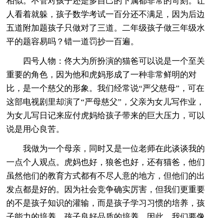
相似。不管对孩子还是多自己的下属都非常的苛刻。让
人看着就躲，孩子数学考试一百分还不满足，因为后边
五道附加题孩子只做对了三道。二年级孩子做三年级水
平的题容易吗？错一道罚抄一百遍。
四号人物：佟大为所扮演的猫爸可以说是一个至关
重要的角色，因为他和虎妈形成了一种非常鲜明的对
比，是一个慈父的形象。我们经常说“严父慈母”，可在
这部电视剧里却演了“严母慈父”，父亲为女儿写作业，
为女儿写日记来应付虎妈给孩子带来的巨大压力，可以
说是用心良苦。
我做为一个母亲，同时又是一位老师在此谈谈我的
一点个人观点。虎妈也好，狼爸也好，还有猫爸，他们
虽然他们的教育方式都有不尽人意的地方，但他们的出
发点都是好的。因为社会竞争确实厉害，但我们更重要
的不是孩子知识的灌输，而是孩子学习习惯的培养，孩
子能力的培养，孩子良好品质的培养。因此，我们要像