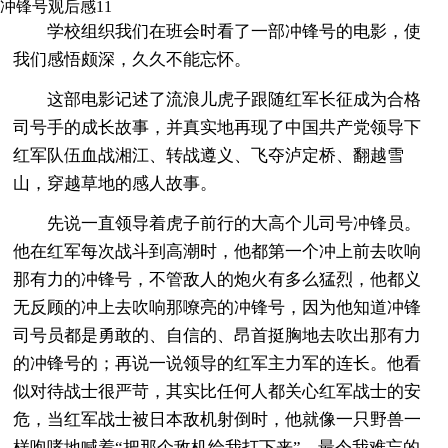
冲锋号观后感11
学校组织我们在班会时看了一部冲锋号的电影，使
我们感悟颇深，久久不能忘怀。
这部电影记述了流浪儿虎子跟随红军长征成为合格
司号手的成长故事，并真实地再现了中国共产党领导下
红军队伍血战湘江、转战遵义、飞夺泸定桥、翻越雪
山，穿越草地的感人故事。
先说一直领导着虎子前行的大高个儿司号冲锋员。
他在红军每次战斗到高潮时，他都第一个冲上前去吹响
那有力的冲锋号，不管敌人的炮火有多么猛烈，他都义
无反顾的冲上去吹响那嘹亮的冲锋号，因为他知道冲锋
司号员都是勇敢的、自信的、昂首挺胸地去吹出那有力
的冲锋号的；再说一说领导的红军主力军的连长。他看
似对待战士很严苛，其实比任何人都关心红军战士的安
危，当红军战士被日本敌机射倒时，他就像一只野兽一
样咆哮地喊着“把那个敌机给我打下来”。最令我难忘的