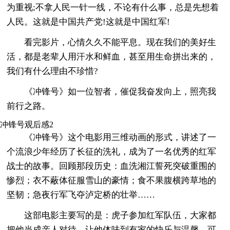
为重视;不拿人民一针一线，不论有什么事，总是先想着
人民。这就是中国共产党!这就是中国红军!
看完影片，心情久久不能平息。现在我们的美好生
活，都是老辈人用汗水和鲜血，甚至用生命拼出来的，
我们有什么理由不珍惜?
《冲锋号》如一位智者，催促我奋发向上，照亮我
前行之路。
冲锋号观后感2
《冲锋号》这个电影用三维动画的形式，讲述了一
个流浪少年经历了长征的洗礼，成为了一名优秀的红军
战士的故事。回顾那段历史：血洗湘江誓死突破重围的
惨烈；衣不蔽体征服雪山的豪情；食不果腹横跨草地的
坚韧；急夜行军飞夺泸定桥的壮举……
这部电影主要写的是：虎子参加红军队伍，大家都
把他当成亲人对待，让他体味到有家的快乐与温馨。可