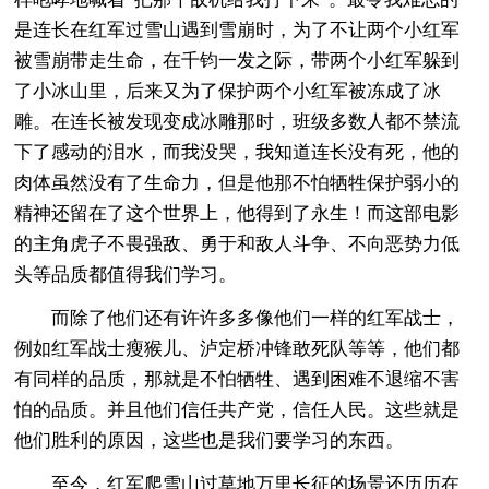
是连长在红军过雪山遇到雪崩时，为了不让两个小红军
被雪崩带走生命，在千钧一发之际，带两个小红军躲到
了小冰山里，后来又为了保护两个小红军被冻成了冰
雕。在连长被发现变成冰雕那时，班级多数人都不禁流
下了感动的泪水，而我没哭，我知道连长没有死，他的
肉体虽然没有了生命力，但是他那不怕牺牲保护弱小的
精神还留在了这个世界上，他得到了永生！而这部电影
的主角虎子不畏强敌、勇于和敌人斗争、不向恶势力低
头等品质都值得我们学习。
而除了他们还有许许多多像他们一样的红军战士，
例如红军战士瘦猴儿、泸定桥冲锋敢死队等等，他们都
有同样的品质，那就是不怕牺牲、遇到困难不退缩不害
怕的品质。并且他们信任共产党，信任人民。这些就是
他们胜利的原因，这些也是我们要学习的东西。
至今，红军爬雪山过草地万里长征的场景还历历在