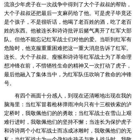
流浪少年虎子在一次战争中得到了大个子叔叔的帮助，
大个子叔叔还把最后一支麻药给了他。可是虎子毕竟还
是个孩子，不是很听话，他喝了老百姓的酒，吃了老百
姓的东西。他被连长和诗诗批评后赌气离开了红军大部
队。但他不能忘记红军战士们对他的爱。当听到红军有
危险时，他克服重重困难把这一重大消息告诉了红军。
连长、大个子叔叔、瘦猴和诗诗等红军战士为了革命理
想冲锋在前，不惜牺牲生命的精神又一次打动了虎子，
最后他融入了集体当中，为红军队伍吹响了救命的冲锋
号。
有四个画面十分感人，到现在还清晰地出现在我的
脑海里：当红军冒着枪林弹雨冲向只有十三根铁索的泸
定桥时，我敬佩他们的的勇敢；当红军战士在雪山上艰
难行进时，我敬佩他们的坚持不懈；当连长为保护虎子
和诗诗两个小红军战士而冻成冰雕时，我敬佩他们的无
私；当红军战士为一个孕妇生孩子与敌人战斗时，我敬