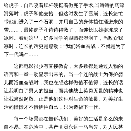
给虎子，自己咬着烟杆硬挺着做完了手术;当诗诗的药箱
滑落时，虎子和他去拾，但这时发生了雪崩，连长急忙
带他们进入了一个石洞，并用自己的身体挡住涌进来的
雪……，最终虎子和诗诗得救了，而连长以雄姿冻成了
冰雕。看到这里，好多同学的眼睛都湿润了，当敌众我
寡时，连长的话更是感动：“我们浴血奋战，不就是为了
下一代吗?”……
这部电影很少有直接教育，大多数都是通过人物的
语言和一举一动显示出来的。当一个连的战士为保护婴
儿而浴血奋战时，我也在想这样做值不值得，连长的话
让我明白了男人的担当，而其他战士英勇无畏的精神也
让我肃然起敬。正是他们这种对生命的敬畏、对美好生
活的憧憬才不惜牺牲自己，只为造福下一代。
每一个场景都在告诉我们，美好的生活是多么的来
自不易。在危险中，共产党员永远一马当先，对人民甚