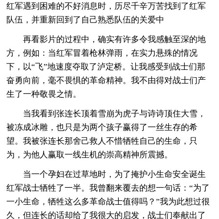
红军遇到困难的不好消息时，历尽千辛万苦找到了红军
队伍，并重新回到了自己熟悉队伍的关爱中
再看影片的过程中，确实有许多令我感触至深的地
方，例如：当红军冒着枪林弹雨，在实力悬殊的情况
下，以“飞”地速度夺取了泸定桥。让我感受到战士们那
奋勇向前，毫不畏惧的革命精神。我不由得对战士们产
生了一种敬畏之情。
当我看到张连长顶着雪崩为虎子与诗诗顶住大雪，
被冻成冰雕，也只是为两个孩子赢得了一丝生存的希
望。我被张连长那舍己救人不惜牺牲自己的生命，只
为，为他人赢取一线生机的崇高精神所震撼。
当一个孕妇在过草地时，为了掩护小生命安全诞生
红军战士牺牲了一半。我曾翻来覆去的想一句话：“为了
一小生命，牺牲这么多革命战士值得吗？”我为此想过很
久，但连长的话却给了我很大的启发，战士们奉献出了