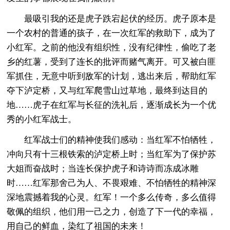
最吸引我的还是虎子跌宕起伏的经历。虎子原本是
一个农村的普通的孩子，在一次红军的救助下，成为了
小红军。之前的他没有组织性，没有纪律性，偷吃了老
乡的红薯，受到了连长的批评而赌气离开。可又被白匪
军抓住，无意中听到敌军的计划，逃出来后，帮助红军
夺下泸定桥，又与红军爬雪山过草地，最终到达目的
地……虎子在红军与长征的洗礼后，逐渐成长为一个优
秀的小红军战士。
红军战士们的精神使我们感动：当红军不怕牺牲，
冲向只有十三根铁索的泸定桥上时；当红军为了保护苏
大姐而奋战时；当连长保护虎子和诗诗而冻成冰雕
时……红军那舍己为人、不畏艰难、不怕牺牲的精神深
深地震撼着我的心灵。红军！一个多么传奇，多么值得
敬佩的组织，他们用一己之力，创造了下一代的幸福，
用自己的鲜血，染红了祖国的未来！