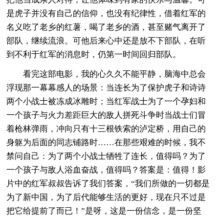
是虎子并没有自己的信仰，也没有纪律性，借着红军的
名义吃了老乡的红薯，喝了老乡的酒，甚至赌气离开了
部队，继续流浪。可他后来心中还是放不下部队，在听
到不利于红军的消息时，仍第一时间回归部队。
看完这部电影，我的心久久不能平静，脑海中总会
浮现那一幕幕感人的场景：当连长为了保护虎子和诗诗
两个小战士被冻成冰雕时；当红军战士为了一个孕妇和
一个孩子与火力差距巨大的敌人拼死斗争时当战士们冒
着枪林弹雨，冲向只有十三根铁索的泸定桥，用自己的
身躯为后面的同志铺路时……在那些艰难的时候，我不
禁问自己：为了两个小战士牺牲了连长，值得吗？为了
一个孩子与敌人浴血奋战，值得吗？答案是：值得！影
片中的红军叔叔告诉了我们答案，“我们所做的一切都是
为了新中国，为了后代能够生活的更好，现在只不过是
把它给提前了而已！”是呀，这是一份信念，是一份坚