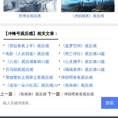
世博会观后感
《虎妈猫爸》观后感
【冲锋号观后感】相关文章：
《背起爸爸上学》观后感
《盗梦空间》观后感
电影《人在囧途》观后感
《死亡诗社》观后感14篇
《八佰》观后感集锦15篇
《心灵捕手》观后感13篇
百鸟朝凤观后感
《嗝嗝老师》观后感15篇
黑猫警长之翡翠之星观后感
摔跤吧爸爸观后感
《送你一朵小红花》观后感(10
《焦裕禄》观后感
篇)
上一篇：
下一篇：
《焦裕禄》观后感
摔跤吧爸爸观后感